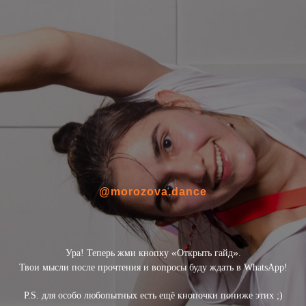
@morozova.dance
«
»
Ура! Теперь жми кнопку
Открыть гайд
.
Твои мысли после прочтения и вопросы буду ждать в WhatsApp!
P.S. для особо любопытных есть ещё кнопочки пониже этих ;)