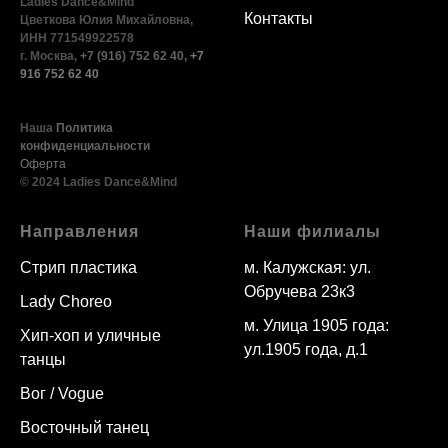
Ladies Dance&Mind
Контакты
Цветкова Юлия Михайловна,
ИНН 771549922578
г. Москва,
+7 (916) 752 62 40
,
+7
916 752 62 40
Наша
Политика
конфиденциальности
Оферта
© 2024 Ladies Dance&Mind
Направления
Наши филиалы
Стрип пластика
м. Калужская: ул.
Обручева 23к3
Lady Choreo
м. Улица 1905 года:
Хип-хоп и уличные
ул.1905 года, д.1
танцы
Вог / Vogue
Восточный танец