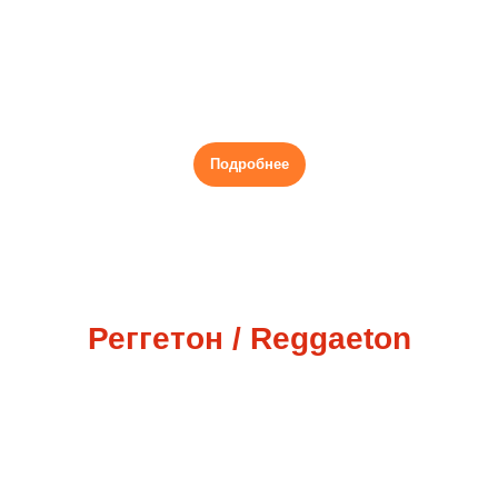
Модное направления с элементами стильных
позировок и подиумных проходок,
Группа 11+
Подробнее
Реггетон / Reggaeton
Микс реггетона, денсхолла, girly hip-hop под
зажигательную музыку
Смешанная группа: девочки 11+ и девушки