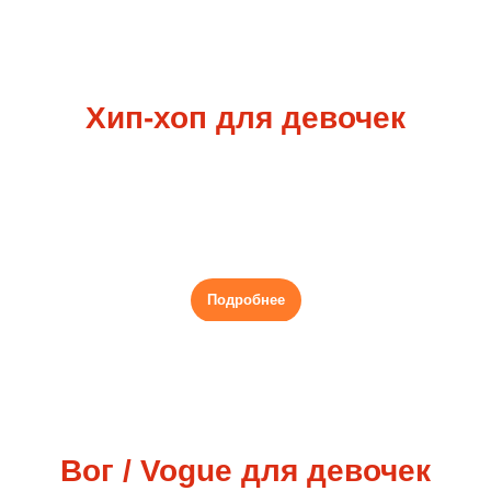
Хип-хоп для девочек
База хип-хоп с элементами других уличных
стилей + функциональный тренинг для танцоров
Группа 11+
Подробнее
Вог / Vogue для девочек