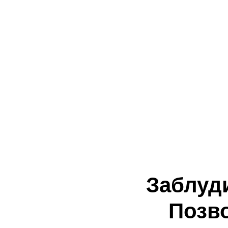
Заблуд
Позв