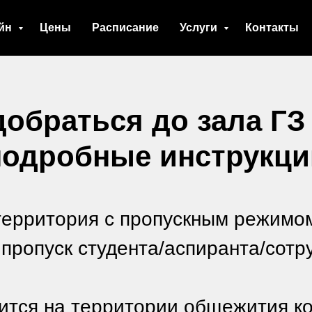
йн
Цены
Расписание
Услуги
Контакты
добраться до зала ГЗ
подробные инструкци
территория с пропускным режимо
пропуск студента/аспиранта/сотр
ится на территории общежития ко