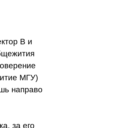
ектор В и
общежития
товерение
житие МГУ)
ешь направо
а, за его