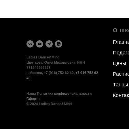
О шк
Главн
Педаг
Ladies Dance&Mind
Цветкова Юлия Михайловна, ИНН
Цены
771549922578
г. Москва,
+7 (916) 752 62 40
,
+7 916 752 62
Распи
40
Танцы
Наша
Политика конфиденциальности
Конта
Оферта
© 2024 Ladies Dance&Mind