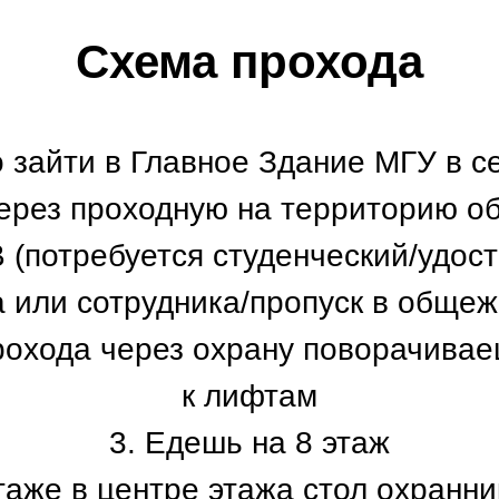
Схема прохода
 зайти в Главное Здание МГУ в с
ерез проходную на территорию 
В (потребуется студенческий/удос
 или сотрудника/пропуск в обще
рохода через охрану поворачива
к лифтам
3. Едешь на 8 этаж
этаже в центре этажа стол охранник