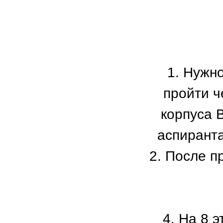
1. Нужно
пройти ч
корпуса 
аспиранта
2. После п
4. На 8 