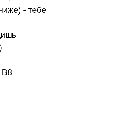
ниже) - тебе
дишь
)
 В8