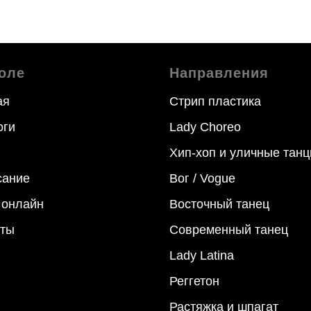
оле
Направления
ая
Стрип пластика
оги
Lady Choreo
Хип-хоп и уличные тан
сание
Вог / Vogue
 онлайн
Восточный танец
кты
Современный танец
Lady Latina
Реггетон
Растяжка и шпагат